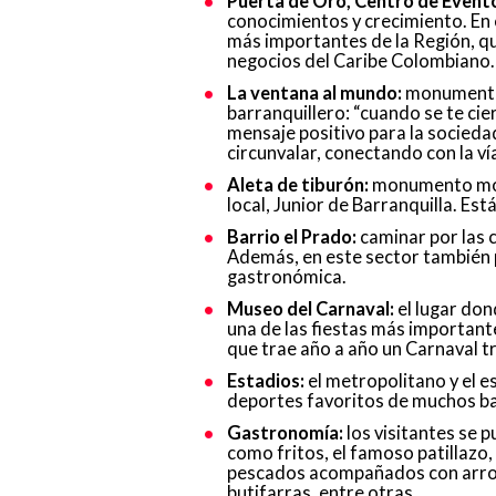
Puerta de Oro, Centro de Evento
conocimientos y crecimiento. En 
más importantes de la Región, qu
negocios del Caribe Colombiano.
La ventana al mundo:
monumento 
barranquillero: “cuando se te ci
mensaje positivo para la sociedad.
circunvalar, conectando con la ví
Aleta de tiburón:
monumento mode
local, Junior de Barranquilla. Es
Barrio el Prado:
caminar por las c
Además, en este sector también 
gastronómica.
Museo del Carnaval:
el lugar don
una de las fiestas más importantes
que trae año a año un Carnaval t
Estadios:
el metropolitano y el e
deportes favoritos de muchos barr
Gastronomía:
los visitantes se p
como fritos, el famoso patillazo, 
pescados acompañados con arroz 
butifarras, entre otras.