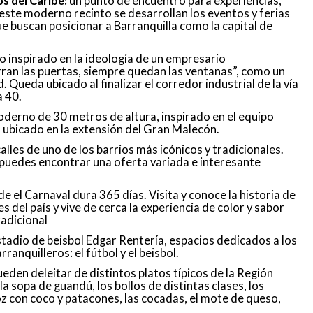
s del Caribe:
un punto de encuentro para experiencias,
este moderno recinto se desarrollan los eventos y ferias
e buscan posicionar a Barranquilla como la capital de
inspirado en la ideología de un empresario
erran las puertas, siempre quedan las ventanas”, como un
 Queda ubicado al finalizar el corredor industrial de la vía
a 40.
rno de 30 metros de altura, inspirado en el equipo
tá ubicado en la extensión del Gran Malecón.
alles de uno de los barrios más icónicos y tradicionales.
puedes encontrar una oferta variada e interesante
de el Carnaval dura 365 días. Visita y conoce la historia de
 del país y vive de cerca la experiencia de color y sabor
radicional
stadio de beisbol Edgar Rentería, espacios dedicados a los
anquilleros: el fútbol y el beisbol.
ueden deleitar de distintos platos típicos de la Región
la sopa de guandú, los bollos de distintas clases, los
con coco y patacones, las cocadas, el mote de queso,